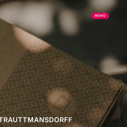
MENÜ
DRUCK
DESIGN
VEREDELUNG
PACKAGING
PROJEKTE
STORIES
ÜBER UNS
KONTAKT
TRAUTTMANSDORFF